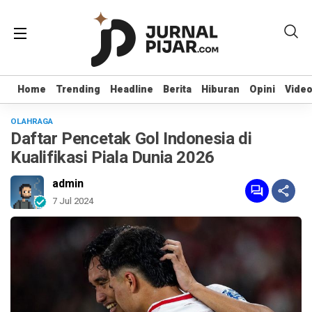
Home
Home
Trending
Trending
Headline
Headline
Berita
Berita
Hiburan
Hiburan
Opini
Opini
Vide
Vide
OLAHRAGA
Daftar Pencetak Gol Indonesia di
Kualifikasi Piala Dunia 2026
admin
7 Jul 2024