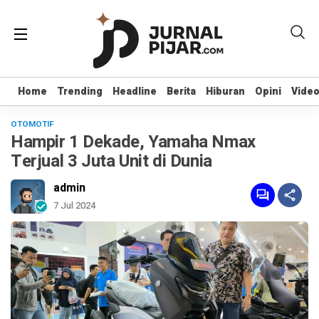
Home
Home
Trending
Trending
Headline
Headline
Berita
Berita
Hiburan
Hiburan
Opini
Opini
Vide
Vide
OTOMOTIF
Hampir 1 Dekade, Yamaha Nmax
Terjual 3 Juta Unit di Dunia
admin
7 Jul 2024