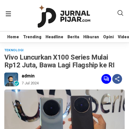
Home
Home
Trending
Trending
Headline
Headline
Berita
Berita
Hiburan
Hiburan
Opini
Opini
Vide
Vide
TEKNOLOGI
Vivo Luncurkan X100 Series Mulai
Rp12 Juta, Bawa Lagi Flagship ke RI
admin
7 Jul 2024