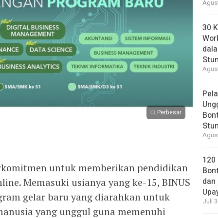
Agust
30 K
Wor
dal
Stun
Agust
Pela
Ung
Perbesar
Bont
Stun
Agust
120
erkomitmen untuk memberikan pendidikan
Bont
nline. Memasuki usianya yang ke-15, BINUS
dan 
Upa
gram gelar baru yang diarahkan untuk
Juli 
manusia yang unggul guna memenuhi