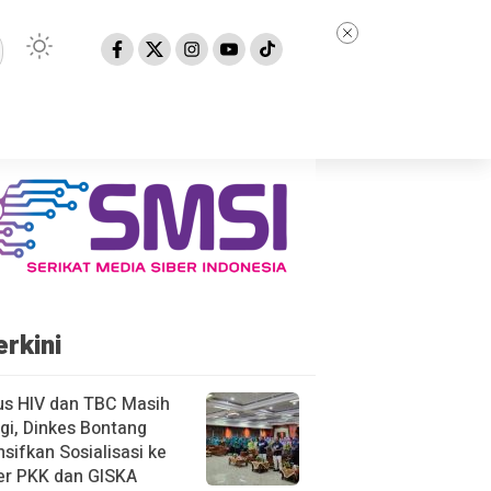
erkini
us HIV dan TBC Masih
gi, Dinkes Bontang
nsifkan Sosialisasi ke
er PKK dan GISKA