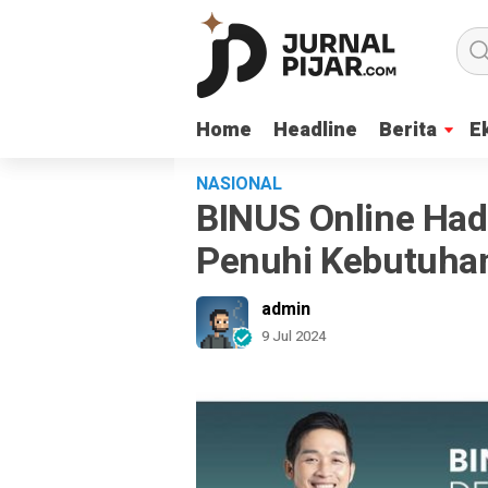
Home
Home
Headline
Headline
Berita
Berita
E
E
NASIONAL
BINUS Online Had
Penuhi Kebutuhan 
admin
9 Jul 2024