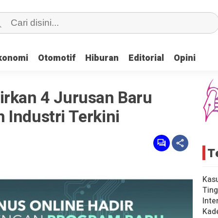
konomi
konomi
Otomotif
Otomotif
Hiburan
Hiburan
Editorial
Editorial
Opini
Opini
irkan 4 Jurusan Baru
Industri Terkini
T
Kas
Ting
Inte
Kad