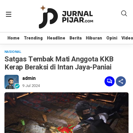
Home
Home
Trending
Trending
Headline
Headline
Berita
Berita
Hiburan
Hiburan
Opini
Opini
Vide
Vide
NASIONAL
Satgas Tembak Mati Anggota KKB
Kerap Beraksi di Intan Jaya-Paniai
admin
9 Jul 2024