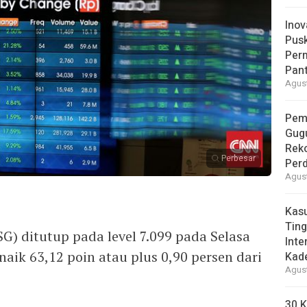
Inov
Pus
Per
Pant
Agust
Pem
Gug
Reko
Perbesar
Per
Agust
Kas
Ting
) ditutup pada level 7.099 pada Selasa
Inte
naik 63,12 poin atau plus 0,90 persen dari
Kad
Agust
30 K