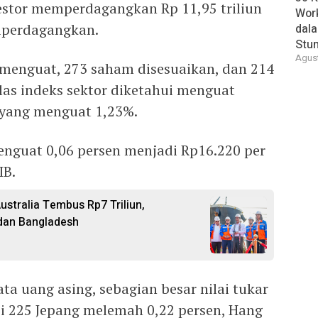
estor memperdagangkan Rp 11,95 triliun
Wor
diperdagangkan.
dal
Stun
Agust
menguat, 273 saham disesuaikan, dan 214
las indeks sektor diketahui menguat
l yang menguat 1,23%.
enguat 0,06 persen menjadi Rp16.220 per
IB.
stralia Tembus Rp7 Triliun,
, dan Bangladesh
ta uang asing, sebagian besar nilai tukar
ei 225 Jepang melemah 0,22 persen, Hang