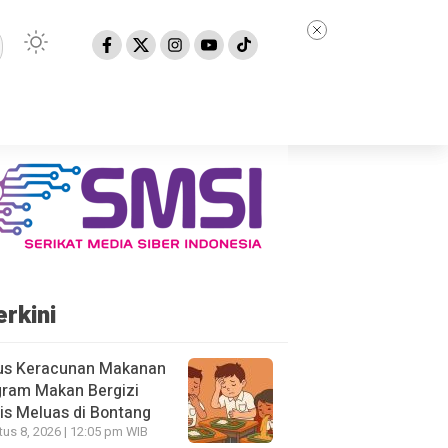
erkini
us Keracunan Makanan
gram Makan Bergizi
is Meluas di Bontang
us 8, 2026 | 12:05 pm WIB