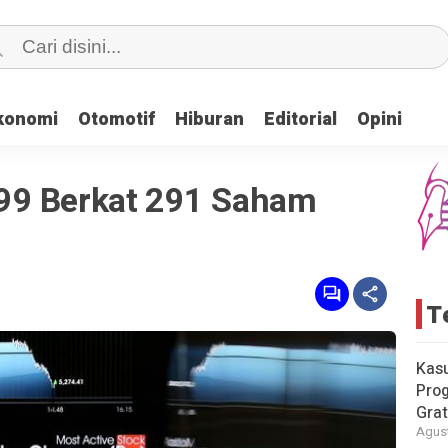
konomi
konomi
Otomotif
Otomotif
Hiburan
Hiburan
Editorial
Editorial
Opini
Opini
99 Berkat 291 Saham
T
Kas
Pro
Grat
Agust