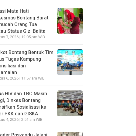
asi Mata Hati
kesmas Bontang Barat
mudah Orang Tua
au Status Gizi Balita
us 7, 2026 | 12:05 pm WIB
kot Bontang Bentuk Tim
us Tugas Kampung
nsiliasi dan
damaian
us 6, 2026 | 11:57 am WIB
us HIV dan TBC Masih
gi, Dinkes Bontang
nsifkan Sosialisasi ke
er PKK dan GISKA
us 4, 2026 | 2:51 am WIB
ader Posyandu Jalani