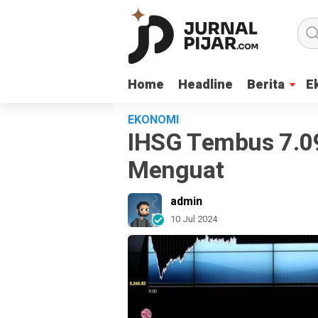
Home
Home
Headline
Headline
Berita
Berita
E
E
EKONOMI
IHSG Tembus 7.0
Menguat
admin
10 Jul 2024