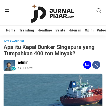
Home
Home
Trending
Trending
Headline
Headline
Berita
Berita
Hiburan
Hiburan
Opini
Opini
Vide
Vide
INTERNASIONAL
Apa itu Kapal Bunker Singapura yang
Tumpahkan 400 ton Minyak?
admin
12 Jul 2024