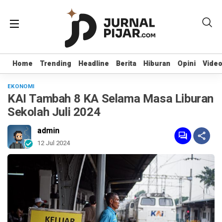
Home
Home
Trending
Trending
Headline
Headline
Berita
Berita
Hiburan
Hiburan
Opini
Opini
Vide
Vide
EKONOMI
KAI Tambah 8 KA Selama Masa Liburan
Sekolah Juli 2024
admin
12 Jul 2024