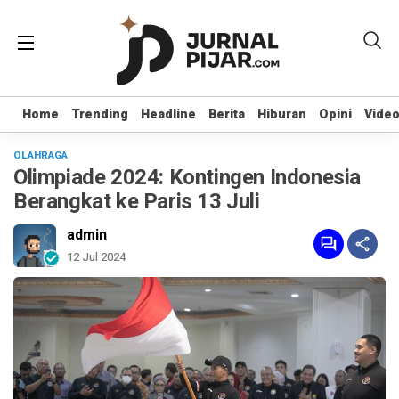
Home
Home
Trending
Trending
Headline
Headline
Berita
Berita
Hiburan
Hiburan
Opini
Opini
Vide
Vide
OLAHRAGA
Olimpiade 2024: Kontingen Indonesia
Berangkat ke Paris 13 Juli
admin
12 Jul 2024