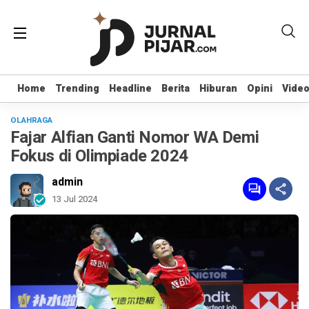
Home
Home
Trending
Trending
Headline
Headline
Berita
Berita
Hiburan
Hiburan
Opini
Opini
Vide
Vide
OLAHRAGA
Fajar Alfian Ganti Nomor WA Demi
Fokus di Olimpiade 2024
admin
13 Jul 2024