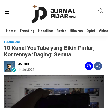
Home
Home
Trending
Trending
Headline
Headline
Berita
Berita
Hiburan
Hiburan
Opini
Opini
Vide
Vide
TEKNOLOGI
10 Kanal YouTube yang Bikin Pintar,
Kontennya ‘Daging’ Semua
admin
14 Jul 2024