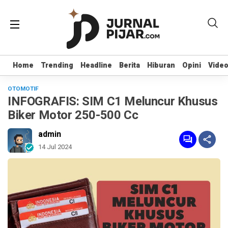
Home
Home
Trending
Trending
Headline
Headline
Berita
Berita
Hiburan
Hiburan
Opini
Opini
Vide
Vide
OTOMOTIF
INFOGRAFIS: SIM C1 Meluncur Khusus
Biker Motor 250-500 Cc
admin
14 Jul 2024