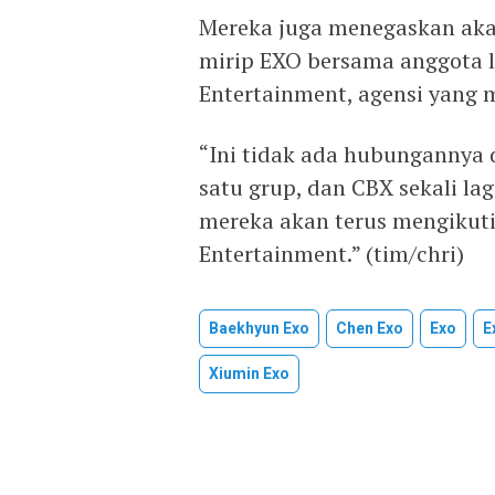
Mereka juga menegaskan akan
mirip EXO bersama anggota l
Entertainment, agensi yang 
“Ini tidak ada hubungannya 
satu grup, dan CBX sekali l
mereka akan terus mengikuti
Entertainment.” (tim/chri)
Baekhyun Exo
Chen Exo
Exo
E
Xiumin Exo