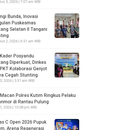
us 3, 2026 | 7:07 am WIB
ngi Bunda, Inovasi
gulan Puskesmas
ang Selatan II Tangani
ting
us 2, 2026 | 6:51 am WIB
 Kader Posyandu
ang Diperkuat, Dinkes
PKT Kolaborasi Genjot
ya Cegah Stunting
30, 2026 | 5:31 am WIB
Macan Polres Kutim Ringkus Pelaku
nmor di Rantau Pulung
21, 2026 | 10:08 pm WIB
as C Open 2026 Pupuk
im, Arena Regenerasi