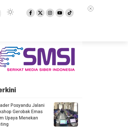
erkini
ader Posyandu Jalani
kshop Gerobak Emas
am Upaya Menekan
ting