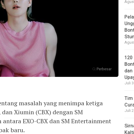
Agust
Pela
Ung
Bont
Stun
Agust
120
Bont
Perbesar
dan 
Upa
Juli 
Tim 
tentang masalah yang menimpa ketiga
Cura
, dan Xiumin (CBX) dengan SM
Juli 
n antara EXO-CBX dan SM Entertainment
Sirn
bak baru.
Kalt