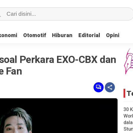
konomi
konomi
Otomotif
Otomotif
Hiburan
Hiburan
Editorial
Editorial
Opini
Opini
soal Perkara EXO-CBX dan
e Fan
T
30 K
Wor
dal
Stun