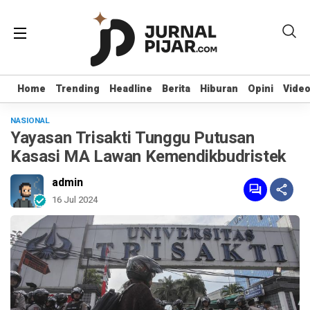
Home
Home
Trending
Trending
Headline
Headline
Berita
Berita
Hiburan
Hiburan
Opini
Opini
Vide
Vide
NASIONAL
Yayasan Trisakti Tunggu Putusan
Kasasi MA Lawan Kemendikbudristek
admin
16 Jul 2024