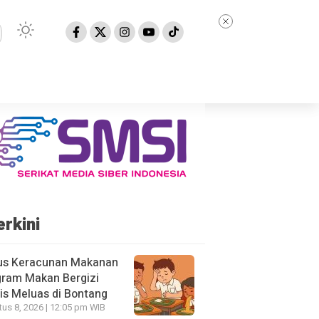
erkini
us Keracunan Makanan
gram Makan Bergizi
is Meluas di Bontang
us 8, 2026 | 12:05 pm WIB