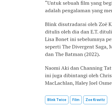
“Untuk sebuah film yang beg
adalah pengalaman yang memb
Blink disutradarai oleh Zoë 
ditulis oleh dia dan E.T. dit
Lisa Bonet ini sebelumnya p
seperti The Divergent Saga, 
dan The Batman (2022).
Naomi Aki dan Channing Tat
ini juga dibintangi oleh Chri
MacLachlan, Haley Joel Osmen
Blink Twice
Film
Zoe Kravitz