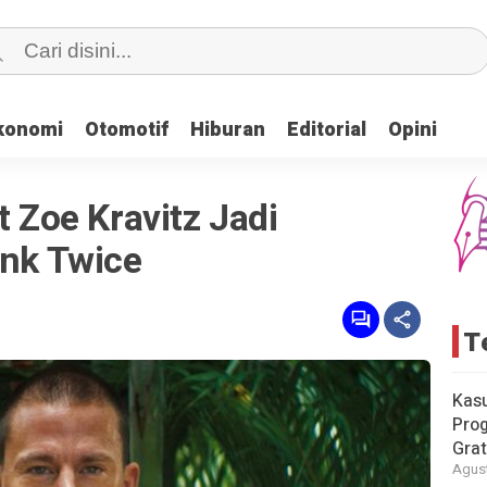
konomi
konomi
Otomotif
Otomotif
Hiburan
Hiburan
Editorial
Editorial
Opini
Opini
t Zoe Kravitz Jadi
ink Twice
T
Kas
Pro
Grat
Agust