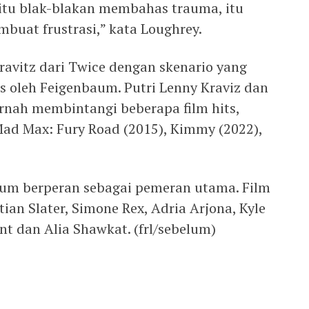
itu blak-blakan membahas trauma, itu
uat frustrasi,” kata Loughrey.
Kravitz dari Twice dengan skenario yang
ulis oleh Feigenbaum. Putri Lenny Kraviz dan
ernah membintangi beberapa film hits,
Mad Max: Fury Road (2015), Kimmy (2022),
um berperan sebagai pemeran utama. Film
stian Slater, Simone Rex, Adria Arjona, Kyle
t dan Alia Shawkat. (frl/sebelum)