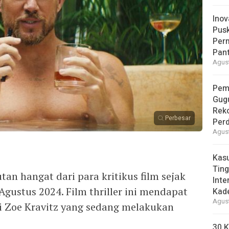
Inov
Pus
Per
Pant
Agust
Pem
Gug
Reko
Perbesar
Per
Agust
Kas
Ting
n hangat dari para kritikus film sejak
Inte
 Agustus 2024. Film thriller ini mendapat
Kad
Agust
i Zoe Kravitz yang sedang melakukan
30 K