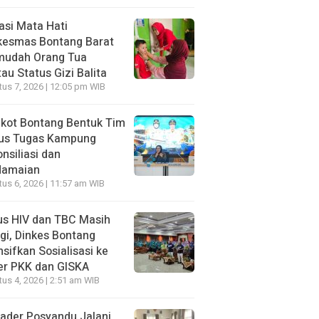
asi Mata Hati
kesmas Bontang Barat
mudah Orang Tua
au Status Gizi Balita
us 7, 2026 | 12:05 pm WIB
kot Bontang Bentuk Tim
us Tugas Kampung
nsiliasi dan
damaian
us 6, 2026 | 11:57 am WIB
us HIV dan TBC Masih
gi, Dinkes Bontang
nsifkan Sosialisasi ke
er PKK dan GISKA
us 4, 2026 | 2:51 am WIB
ader Posyandu Jalani