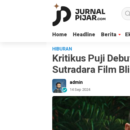
Home
Home
Headline
Headline
Berita
Berita
E
E
HIBURAN
Kritikus Puji Debu
Sutradara Film Bl
admin
14 Sep 2024