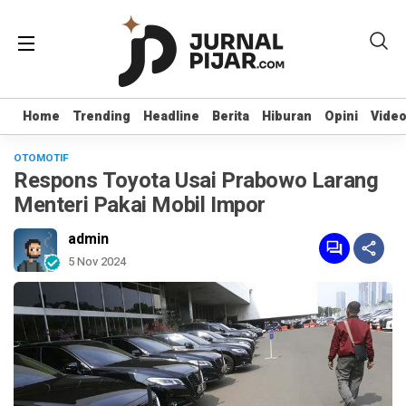
Home
Home
Trending
Trending
Headline
Headline
Berita
Berita
Hiburan
Hiburan
Opini
Opini
Vide
Vide
OTOMOTIF
Respons Toyota Usai Prabowo Larang
Menteri Pakai Mobil Impor
admin
5 Nov 2024