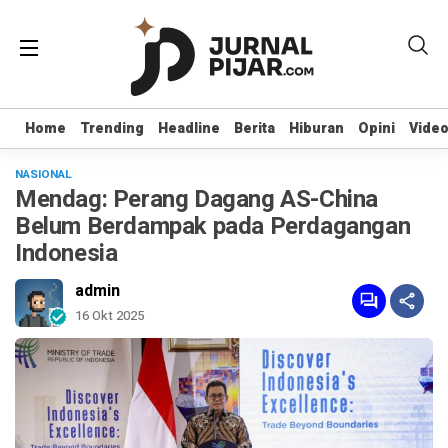
Home
Home
Trending
Trending
Headline
Headline
Berita
Berita
Hiburan
Hiburan
Opini
Opini
Vide
Vide
NASIONAL
Mendag: Perang Dagang AS-China
Belum Berdampak pada Perdagangan
Indonesia
admin
16 Okt 2025