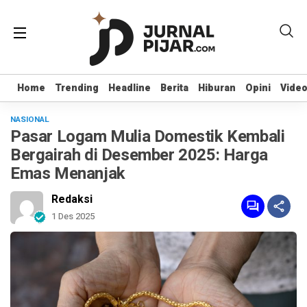
Home
Home
Trending
Trending
Headline
Headline
Berita
Berita
Hiburan
Hiburan
Opini
Opini
Vide
Vide
NASIONAL
Pasar Logam Mulia Domestik Kembali
Bergairah di Desember 2025: Harga
Emas Menanjak
Redaksi
1 Des 2025