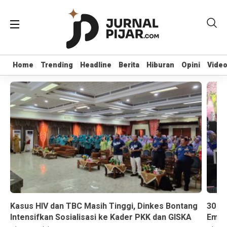
Home
Home
Trending
Trending
Headline
Headline
Berita
Berita
Hiburan
Hiburan
Opini
Opini
Vide
Vide
Kasus HIV dan TBC Masih Tinggi, Dinkes Bontang
30 K
Intensifkan Sosialisasi ke Kader PKK dan GISKA
Emas