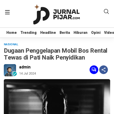
Home
Home
Trending
Trending
Headline
Headline
Berita
Berita
Hiburan
Hiburan
Opini
Opini
Vide
Vide
NASIONAL
Dugaan Penggelapan Mobil Bos Rental
Tewas di Pati Naik Penyidikan
admin
14 Jul 2024