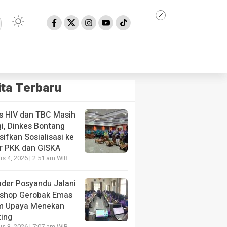
ita Terbaru
s HIV dan TBC Masih
i, Dinkes Bontang
sifkan Sosialisasi ke
r PKK dan GISKA
s 4, 2026 | 2:51 am WIB
ader Posyandu Jalani
shop Gerobak Emas
NE
m Upaya Menekan
 HIV dan TBC Masih Tinggi, Dinkes Bontang Intensifka
ting
der PKK dan GISKA