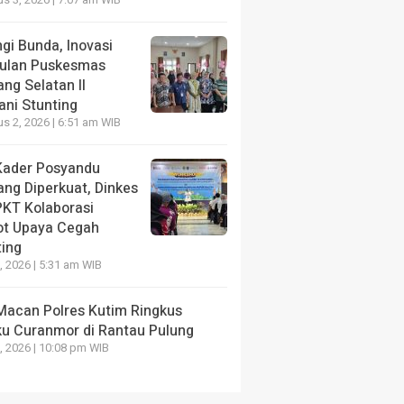
s 3, 2026 | 7:07 am WIB
ang lalu
gi Bunda, Inovasi
ulan Puskesmas
ng Selatan II
ani Stunting
s 2, 2026 | 6:51 am WIB
NE
HEADLINE
Kader Posyandu
der Posyandu Jalani
Pelangi Bunda, Inov
ang Diperkuat, Dinkes
shop Gerobak Emas dalam
Puskesmas Bontang 
PKT Kolaborasi
a Menekan Stunting
Tangani Stunting
ot Upaya Cegah
ting
ang lalu
5 hari yang lalu
0, 2026 | 5:31 am WIB
Macan Polres Kutim Ringkus
ku Curanmor di Rantau Pulung
1, 2026 | 10:08 pm WIB