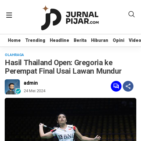
Home
Home
Trending
Trending
Headline
Headline
Berita
Berita
Hiburan
Hiburan
Opini
Opini
Vide
Vide
OLAHRAGA
Hasil Thailand Open: Gregoria ke
Perempat Final Usai Lawan Mundur
admin
24 Mei 2024