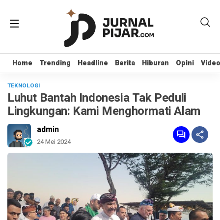
Home
Home
Trending
Trending
Headline
Headline
Berita
Berita
Hiburan
Hiburan
Opini
Opini
Vide
Vide
TEKNOLOGI
Luhut Bantah Indonesia Tak Peduli
Lingkungan: Kami Menghormati Alam
admin
24 Mei 2024