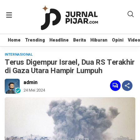
Home
Home
Trending
Trending
Headline
Headline
Berita
Berita
Hiburan
Hiburan
Opini
Opini
Vide
Vide
INTERNASIONAL
Terus Digempur Israel, Dua RS Terakhir
di Gaza Utara Hampir Lumpuh
admin
24 Mei 2024