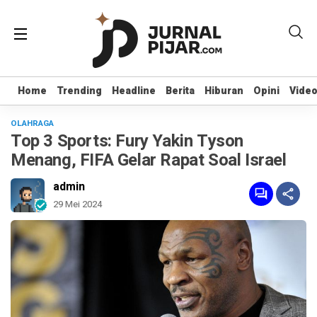
Home
Home
Trending
Trending
Headline
Headline
Berita
Berita
Hiburan
Hiburan
Opini
Opini
Vide
Vide
OLAHRAGA
Top 3 Sports: Fury Yakin Tyson
Menang, FIFA Gelar Rapat Soal Israel
admin
29 Mei 2024