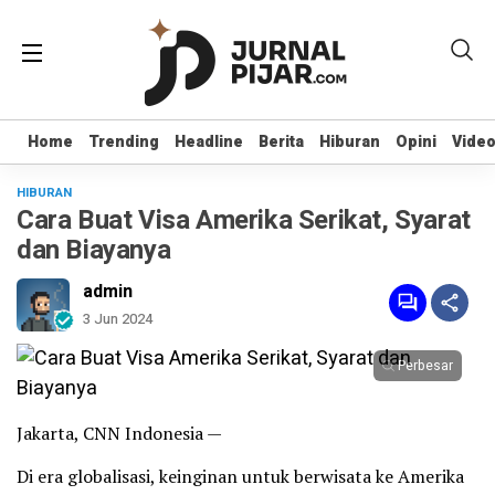
Home
Home
Trending
Trending
Headline
Headline
Berita
Berita
Hiburan
Hiburan
Opini
Opini
Vide
Vide
HIBURAN
Cara Buat Visa Amerika Serikat, Syarat
dan Biayanya
admin
3 Jun 2024
Perbesar
Jakarta, CNN Indonesia —
Di era globalisasi, keinginan untuk berwisata ke Amerika