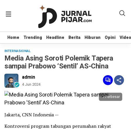
Home
Home
Trending
Trending
Headline
Headline
Berita
Berita
Hiburan
Hiburan
Opini
Opini
Vide
Vide
INTERNASIONAL
Media Asing Soroti Polemik Tapera
sampai Prabowo ‘Sentil’ AS-China
admin
4 Jun 2024
Perbesar
Jakarta, CNN Indonesia —
Kontroversi program tabungan perumahan rakyat