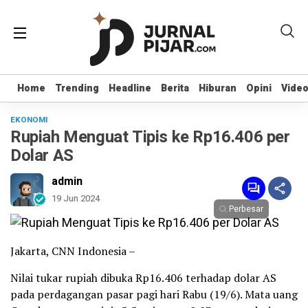
Home
Home
Trending
Trending
Headline
Headline
Berita
Berita
Hiburan
Hiburan
Opini
Opini
Vide
Vide
EKONOMI
Rupiah Menguat Tipis ke Rp16.406 per
Dolar AS
admin
19 Jun 2024
Perbesar
Jakarta, CNN Indonesia –
Nilai tukar rupiah dibuka Rp16.406 terhadap dolar AS
pada perdagangan pasar pagi hari Rabu (19/6). Mata uang