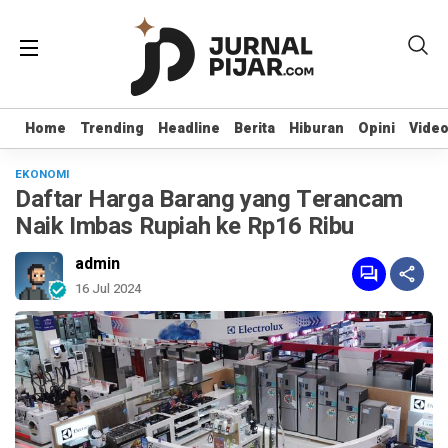
Home
Home
Trending
Trending
Headline
Headline
Berita
Berita
Hiburan
Hiburan
Opini
Opini
Vide
Vide
EKONOMI
Daftar Harga Barang yang Terancam
Naik Imbas Rupiah ke Rp16 Ribu
admin
16 Jul 2024