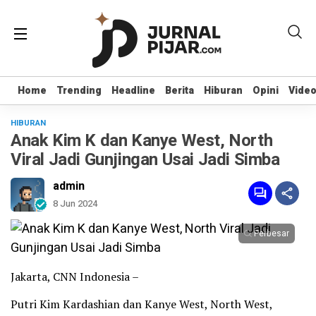
Home
Home
Trending
Trending
Headline
Headline
Berita
Berita
Hiburan
Hiburan
Opini
Opini
Vide
Vide
HIBURAN
Anak Kim K dan Kanye West, North
Viral Jadi Gunjingan Usai Jadi Simba
admin
8 Jun 2024
Perbesar
Jakarta, CNN Indonesia –
Putri Kim Kardashian dan Kanye West, North West,