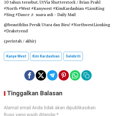
10 tahun tersebut. UtVia Shutterstock / Brian Prahl
#North #West #Kanywest #KimKardashian #LionKing
#Sing #Dance ♬ suara asli – Daily Mail
@beautibliss Persik Utara dan Biru! #NorthwestLionking
#Draketrend
(perintah / akhir)
Kanye West
Kim Kardashian
Selebriti
Tinggalkan Balasan
Alamat email Anda tidak akan dipublikasikan.
Ruas yang wajib ditandai
*