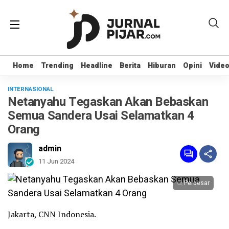
Home
Home
Trending
Trending
Headline
Headline
Berita
Berita
Hiburan
Hiburan
Opini
Opini
Vide
Vide
INTERNASIONAL
Netanyahu Tegaskan Akan Bebaskan
Semua Sandera Usai Selamatkan 4
Orang
admin
11 Jun 2024
Perbesar
Jakarta, CNN Indonesia.