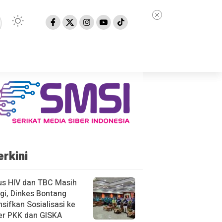
erkini
us HIV dan TBC Masih
gi, Dinkes Bontang
nsifkan Sosialisasi ke
er PKK dan GISKA