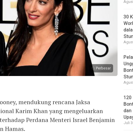
Agust
30 K
Wor
dal
Stun
Agust
Pela
Ung
Perbesar
Bont
Stun
Agust
120
Clooney, mendukung rencana Jaksa
Bont
sional Karim Khan yang mengeluarkan
dan 
Upa
terhadap Perdana Menteri Israel Benjamin
Juli 
in Hamas.