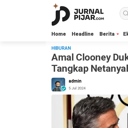
Home
Home
Headline
Headline
Berita
Berita
E
E
HIBURAN
Amal Clooney Du
Tangkap Netanya
admin
5 Jul 2024