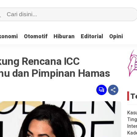
konomi
konomi
Otomotif
Otomotif
Hiburan
Hiburan
Editorial
Editorial
Opini
Opini
kung Rencana ICC
hu dan Pimpinan Hamas
T
Kas
Ting
Inte
Kad