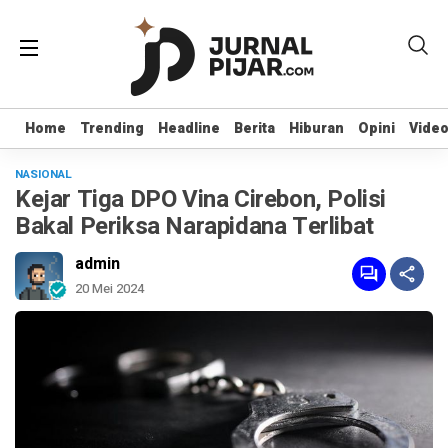
Home
Home
Trending
Trending
Headline
Headline
Berita
Berita
Hiburan
Hiburan
Opini
Opini
Vide
Vide
NASIONAL
Kejar Tiga DPO Vina Cirebon, Polisi
Bakal Periksa Narapidana Terlibat
admin
20 Mei 2024