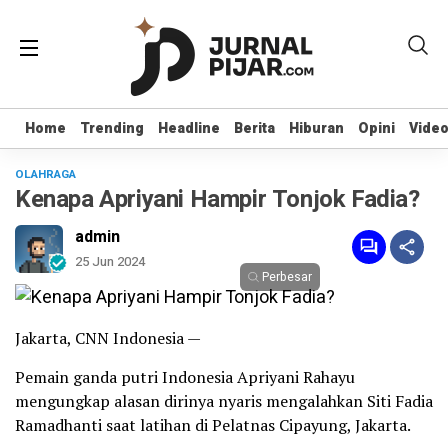
Home
Home
Trending
Trending
Headline
Headline
Berita
Berita
Hiburan
Hiburan
Opini
Opini
Vide
Vide
OLAHRAGA
Kenapa Apriyani Hampir Tonjok Fadia?
admin
25 Jun 2024
Perbesar
Jakarta, CNN Indonesia —
Pemain ganda putri Indonesia Apriyani Rahayu
mengungkap alasan dirinya nyaris mengalahkan Siti Fadia
Ramadhanti saat latihan di Pelatnas Cipayung, Jakarta.