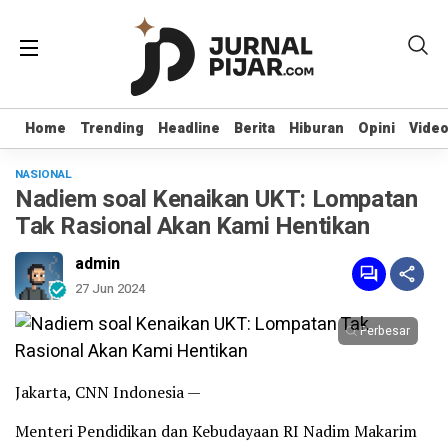
Home
Home
Trending
Trending
Headline
Headline
Berita
Berita
Hiburan
Hiburan
Opini
Opini
Vide
Vide
NASIONAL
Nadiem soal Kenaikan UKT: Lompatan
Tak Rasional Akan Kami Hentikan
admin
27 Jun 2024
Perbesar
Jakarta, CNN Indonesia —
Menteri Pendidikan dan Kebudayaan RI Nadim Makarim