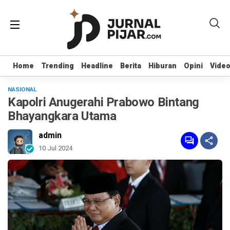
Home
Home
Trending
Trending
Headline
Headline
Berita
Berita
Hiburan
Hiburan
Opini
Opini
Vide
Vide
NASIONAL
Kapolri Anugerahi Prabowo Bintang
Bhayangkara Utama
admin
10 Jul 2024