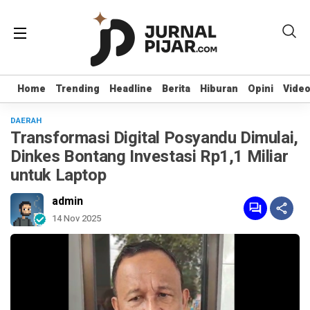
Home
Home
Trending
Trending
Headline
Headline
Berita
Berita
Hiburan
Hiburan
Opini
Opini
Vide
Vide
DAERAH
Transformasi Digital Posyandu Dimulai,
Dinkes Bontang Investasi Rp1,1 Miliar
untuk Laptop
admin
14 Nov 2025