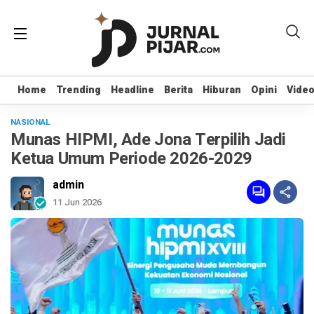
Home
Home
Trending
Trending
Headline
Headline
Berita
Berita
Hiburan
Hiburan
Opini
Opini
Vide
Vide
NASIONAL
Munas HIPMI, Ade Jona Terpilih Jadi
Ketua Umum Periode 2026-2029
admin
11 Jun 2026