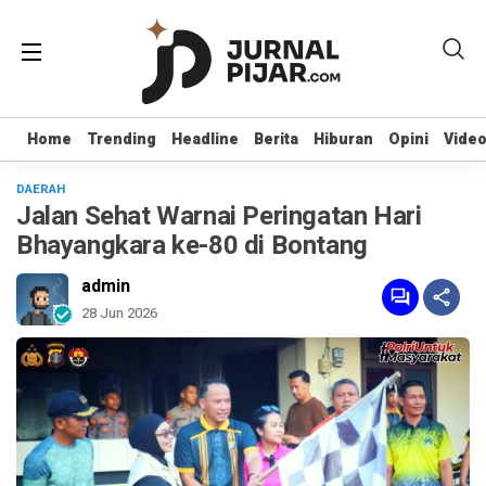
Home
Home
Trending
Trending
Headline
Headline
Berita
Berita
Hiburan
Hiburan
Opini
Opini
Vide
Vide
DAERAH
Jalan Sehat Warnai Peringatan Hari
Bhayangkara ke-80 di Bontang
admin
28 Jun 2026