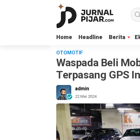
Home
Home
Headline
Headline
Berita
Berita
E
E
OTOMOTIF
Waspada Beli Mob
Terpasang GPS In
admin
22 Mei 2024