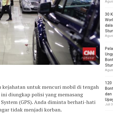
Agust
30 K
Wor
dal
Stun
Agust
Pela
Ung
Perbesar
Bont
Stun
Agust
120
u kejahatan untuk mencuri mobil di tengah
Bont
u ini diungkap polisi yang memasang
dan 
Upa
 System (GPS). Anda diminta berhati-hati
Juli 
gar tidak menjadi korban.