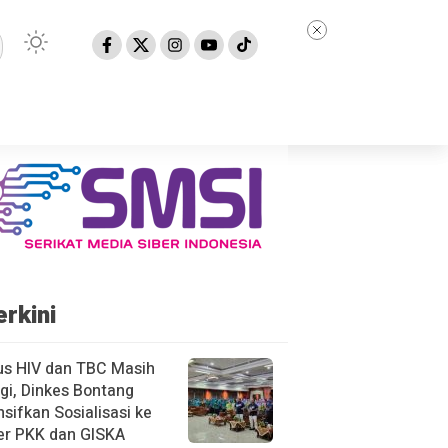
erkini
us HIV dan TBC Masih
gi, Dinkes Bontang
nsifkan Sosialisasi ke
er PKK dan GISKA