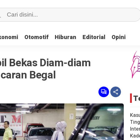
konomi
konomi
Otomotif
Otomotif
Hiburan
Hiburan
Editorial
Editorial
Opini
Opini
il Bekas Diam-diam
caran Begal
T
Kas
Ting
Inte
Kad