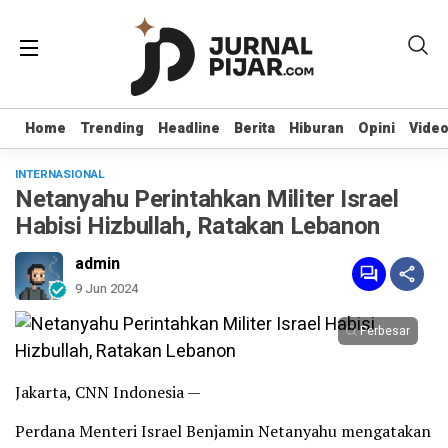
Home
Home
Trending
Trending
Headline
Headline
Berita
Berita
Hiburan
Hiburan
Opini
Opini
Vide
Vide
INTERNASIONAL
Netanyahu Perintahkan Militer Israel
Habisi Hizbullah, Ratakan Lebanon
admin
9 Jun 2024
Perbesar
Jakarta, CNN Indonesia —
Perdana Menteri Israel Benjamin Netanyahu mengatakan