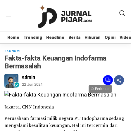
Home
Home
Trending
Trending
Headline
Headline
Berita
Berita
Hiburan
Hiburan
Opini
Opini
Vide
Vide
EKONOMI
Fakta-fakta Keuangan Indofarma
Bermasalah
admin
22 Jun 2024
Perbesar
Jakarta, CNN Indonesia —
Perusahaan farmasi milik negara PT Indopharma sedang
mengalami kesulitan keuangan. Hal ini tercermin dari