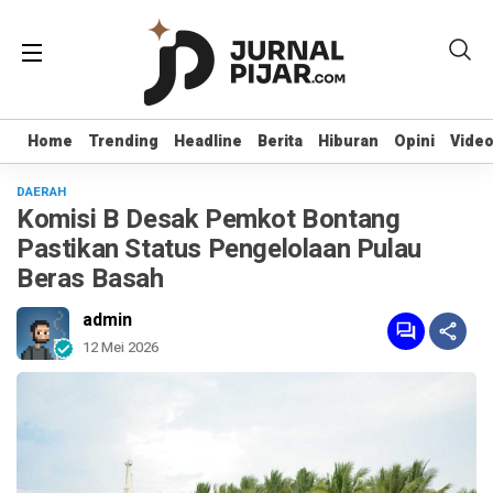
Home
Home
Trending
Trending
Headline
Headline
Berita
Berita
Hiburan
Hiburan
Opini
Opini
Vide
Vide
DAERAH
Komisi B Desak Pemkot Bontang
Pastikan Status Pengelolaan Pulau
Beras Basah
admin
12 Mei 2026